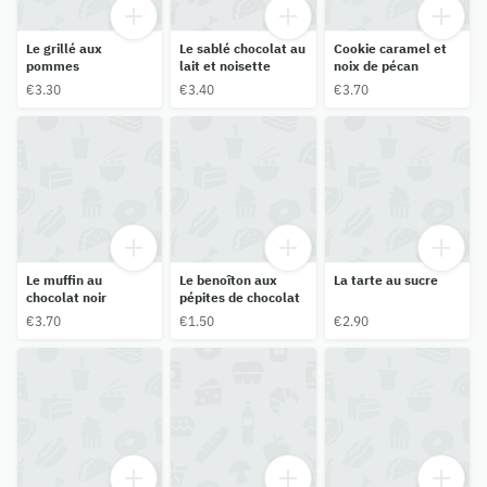
Le grillé aux
Le sablé chocolat au
Cookie caramel et
pommes
lait et noisette
noix de pécan
€3.30
€3.40
€3.70
Le muffin au
Le benoîton aux
La tarte au sucre
chocolat noir
pépites de chocolat
€3.70
€1.50
€2.90