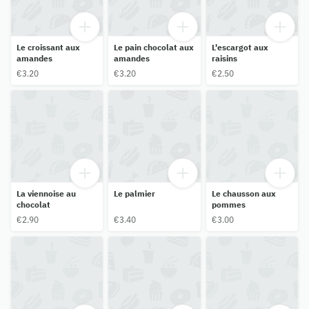
Le croissant aux
Le pain chocolat aux
L'escargot aux
amandes
amandes
raisins
€3.20
€3.20
€2.50
La viennoise au
Le palmier
Le chausson aux
chocolat
pommes
€2.90
€3.40
€3.00