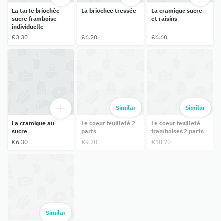
La tarte briochée
La briochee tressée
La cramique sucre
sucre framboise
et raisins
individuelle
€3.30
€6.20
€6.60
Similar
Similar
La cramique au
Le coeur feuilleté 2
Le coeur feuilleté
sucre
parts
framboises 2 parts
€6.30
€9.20
€10.70
Similar