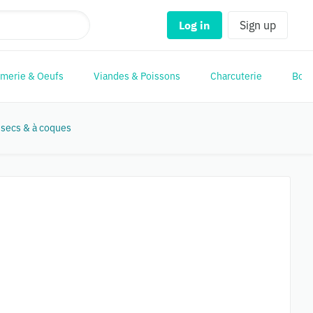
Log in
Sign up
merie & Oeufs
Viandes & Poissons
Charcuterie
Boul
 secs & à coques