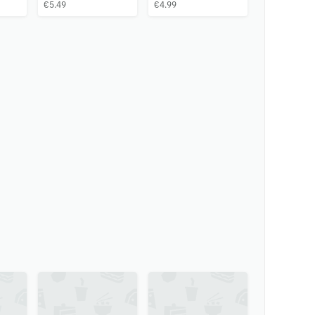
barquette de 500g
€5.49
€4.99