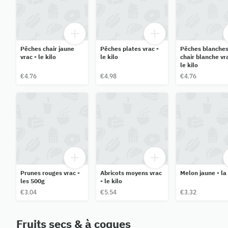
Pêches chair jaune
Pêches plates vrac -
Pêches blanche
vrac - le kilo
le kilo
chair blanche vra
le kilo
€4.76
€4.98
€4.76
Prunes rouges vrac -
Abricots moyens vrac
Melon jaune - la
les 500g
- le kilo
€3.04
€5.54
€3.32
Fruits secs & à coques