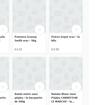
Gala
Pommes Granny
Poires Guyot vrac - le
E
Smith vrac - 1Kg
kilo
€4.43
€4.98
Raisin mixte sans
Raisins Blanc Sans
uette
pépins - la barquette
Pépins CARREFOUR
de 500g
LE MARCHE - la