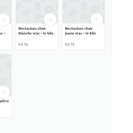
s
Nectarines chair
Nectarines chair
c -
blanche vrac - le kilo
jaune vrac - le kilo
€4.76
€4.76
 pièce