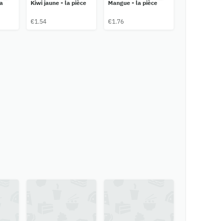
a
Kiwi jaune - la pièce
Mangue - la pièce
€1.54
€1.76