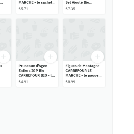
MARCHE - le sachet
Sel Ajouté Bio
de 250g
CARREFOUR BIO - le
€5.71
€7.35
sachet de 200g
s
Pruneaux d'Agen
Figues de Montagne
Entiers IGP Bio
CARREFOUR LE
CARREFOUR BIO - le
MARCHE - le paquet
sachet de 250g
de 500g
€4.91
€8.99