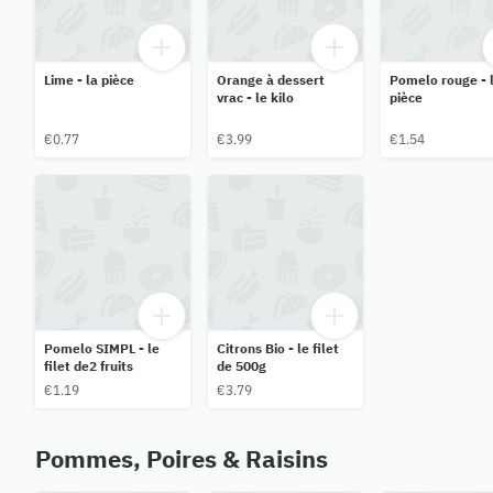
Lime - la pièce
Orange à dessert
Pomelo rouge - 
vrac - le kilo
pièce
€0.77
€3.99
€1.54
Pomelo SIMPL - le
Citrons Bio - le filet
filet de2 fruits
de 500g
€1.19
€3.79
Pommes, Poires & Raisins