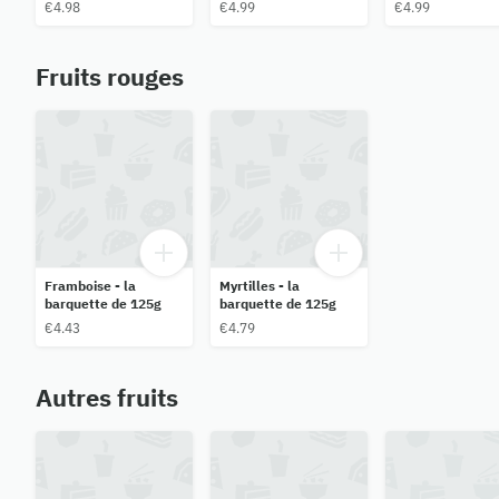
€4.98
€4.99
€4.99
Fruits rouges
Framboise - la
Myrtilles - la
barquette de 125g
barquette de 125g
€4.43
€4.79
Autres fruits