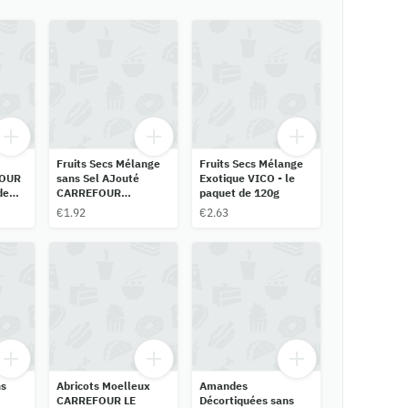
Fruits Secs Mélange
Fruits Secs Mélange
FOUR
sans Sel AJouté
Exotique VICO - le
de
CARREFOUR
paquet de 120g
SENSATION - 120 g e
€1.92
€2.63
ns
Abricots Moelleux
Amandes
CARREFOUR LE
Décortiquées sans