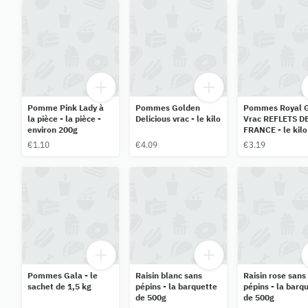
Pomme Pink Lady à
Pommes Golden
Pommes Royal 
la pièce - la pièce -
Delicious vrac - le kilo
Vrac REFLETS D
environ 200g
FRANCE - le kilo
€1.10
€4.09
€3.19
Pommes Gala - le
Raisin blanc sans
Raisin rose sans
sachet de 1,5 kg
pépins - la barquette
pépins - la barq
de 500g
de 500g