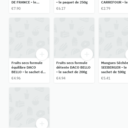
DE FRANCE - le
- le paquet de 250g
CARREFOUR - le
sachet de 500g
sachet de 250g
€7.90
€6.17
€2.79
Fruits secs formule
Fruits secs formule
Mangues Séchée
équilibre DACO
détente DACO BELLO
SEEBERGER - le
BELLO - le sachet de
- le sachet de 200g
sachet de 100g
200g
€4.96
€4.94
€5.41