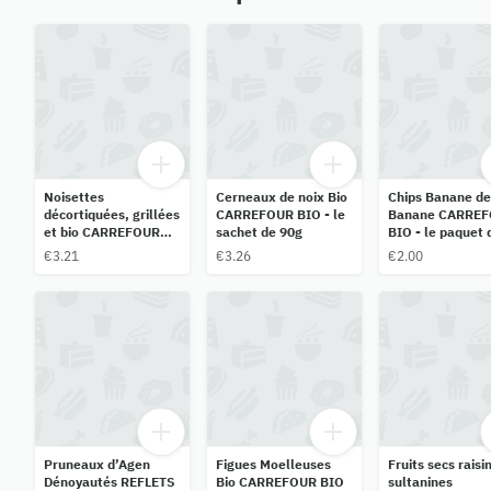
Noisettes
Cerneaux de noix Bio
Chips Banane de
décortiquées, grillées
CARREFOUR BIO - le
Banane CARRE
et bio CARREFOUR
sachet de 90g
BIO - le paquet 
BIO - le sachet de 90
125g
€3.21
€3.26
€2.00
g
Pruneaux d’Agen
Figues Moelleuses
Fruits secs raisi
Dénoyautés REFLETS
Bio CARREFOUR BIO
sultanines