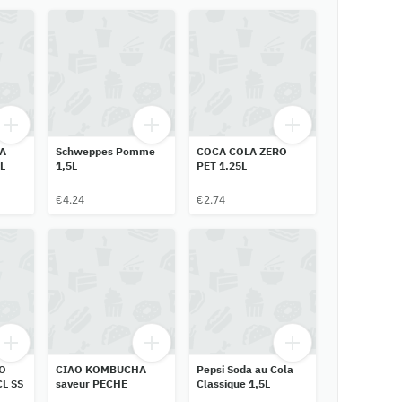
A
Schweppes Pomme
COCA COLA ZERO
L
1,5L
PET 1.25L
€4.24
€2.74
O
CIAO KOMBUCHA
Pepsi Soda au Cola
L SS
saveur PECHE
Classique 1,5L