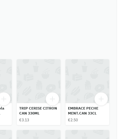
ola
TRIP CERISE CITRON
EMBRACE PECHE
L
CAN 330ML
MENT.CAN 33CL
€3.13
€2.50