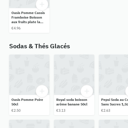
Oasis Pomme Cassis
Framboise Boisson
aux fruits plate la
bouteille de 2L
€4.96
Sodas & Thés Glacés
Oasis Pomme Poire
Royal soda boisson
Pepsi Soda au C
50cl
arôme banane 50cl
Sans Sucres 1,5
€2.50
€3.13
€2.63