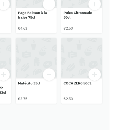
Pago Boisson à la
Pulco Citronnade
fraise 75cl
50cl
€4.63
€2.50
Matécito 33cl
COCA ZER0 50CL
de
33cl
€3.75
€2.50