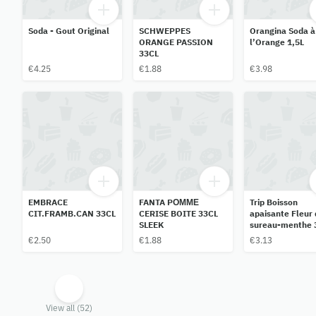
Soda - Gout Original
SCHWEPPES
Orangina Soda à
ORANGE PASSION
l’Orange 1,5L
33CL
€4.25
€1.88
€3.98
EMBRACE
FANTA PОММЕ
Trip Boisson
CIT.FRAMB.CAN 33CL
CERISE BOITE 33CL
apaisante Fleur 
SLEEK
sureau-menthe 
€2.50
€1.88
€3.13
View all (52)