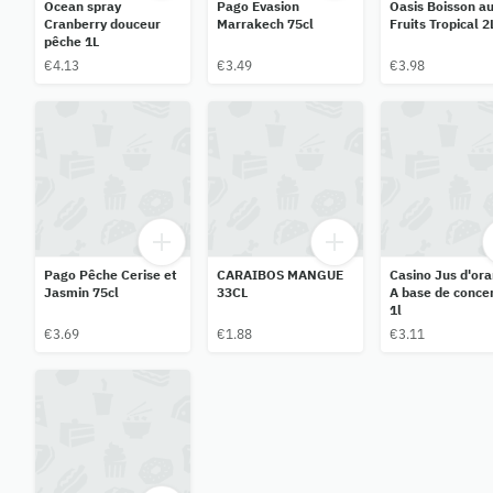
Ocean spray
Pago Evasion
Oasis Boisson a
Cranberry douceur
Marrakech 75cl
Fruits Tropical 2
pêche 1L
€4.13
€3.49
€3.98
Pago Pêche Cerise et
CARAIBOS MANGUE
Casino Jus d'ora
Jasmin 75cl
33CL
A base de concen
1l
€3.69
€1.88
€3.11