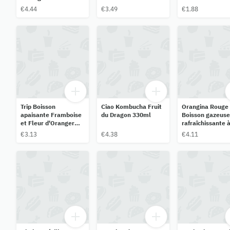
€4.44
€3.49
€1.88
Trip Boisson
Ciao Kombucha Fruit
Orangina Rouge
apaisante Framboise
du Dragon 330ml
Boisson gazeuse
et Fleur d'Oranger
rafraîchissante 
33cl
l'orange sangui
€3.13
€4.38
€4.11
1,5L