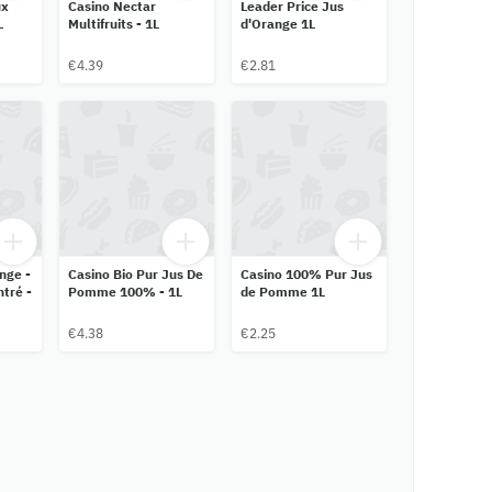
ux
Casino Nectar
Leader Price Jus
L
Multifruits - 1L
d'Orange 1L
€4.39
€2.81
nge -
Casino Bio Pur Jus De
Casino 100% Pur Jus
tré -
Pomme 100% - 1L
de Pomme 1L
€4.38
€2.25