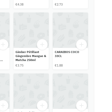
€4.38
€2.73
Gimber Pétillant
CARAIBOS COCO
Gingembre Mangue &
33CL
à
Matcha 250ml
ne
€3.75
€1.88