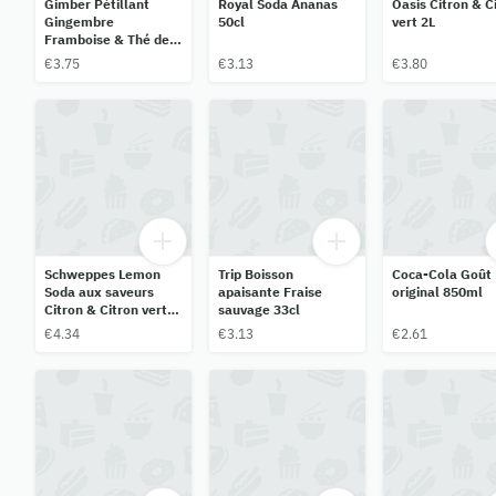
Gimber Pétillant
Royal Soda Ananas
Oasis Citron & C
Gingembre
50cl
vert 2L
Framboise & Thé des
Montagnes 250ml
€3.75
€3.13
€3.80
Schweppes Lemon
Trip Boisson
Coca-Cola Goût
Soda aux saveurs
apaisante Fraise
original 850ml
Citron & Citron vert
sauvage 33cl
1,5L
€4.34
€3.13
€2.61