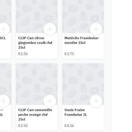
3CL
CLIP Can citron
Matécito Framboise-
gingembre rooib rhd
menthe 33cl
25cl
€2.50
€3.75
 -
CLIP Can camomille
Oasis Fraise
5L
peche orange rhd
Framboise 2L
25cl
€2.50
€4.56