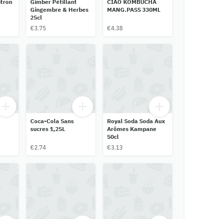
itron
Gimber Pétillant
CIAO KOMBUCHA
Gingembre & Herbes
MANG.PASS 330ML
25cl
€3.75
€4.38
Coca-Cola Sans
Royal Soda Soda Aux
sucres 1,25L
Arômes Kampane
50cl
€2.74
€3.13