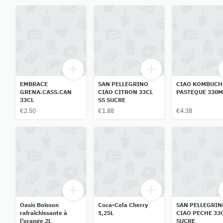
EMBRACE
SAN PELLEGRINO
CIAO KOMBUCH
GRENA.CASS.CAN
CIAO CITRON 33CL
PASTEQUE 330M
33CL
SS SUCRE
€2.50
€1.88
€4.38
Oasis Boisson
Coca-Cola Cherry
SAN PELLEGRIN
rafraîchissante à
1,25L
CIAO PECHE 33C
l'orange 2L
SUCRE