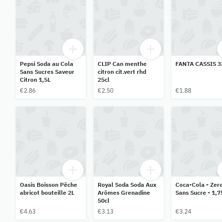
Pepsi Soda au Cola
CLIP Can menthe
FANTA CASSIS 3
Sans Sucres Saveur
citron cit.vert rhd
Citron 1,5L
25cl
€2.86
€2.50
€1.88
Oasis Boisson Pêche
Royal Soda Soda Aux
Coca-Cola - Zero
abricot bouteille 2L
Arômes Grenadine
Sans Sucre - 1,7
50cl
€4.63
€3.13
€3.24