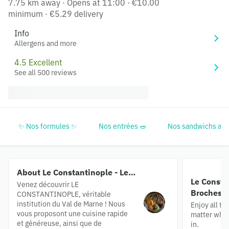
7.75 km away
·
Opens at 11:00
·
€10.00
minimum
·
€5.29 delivery
Info
Allergens and more
4.5 Excellent
See all 500 reviews
✨ Nos formules ✨
Nos entrées 🥗
Nos sandwichs avec
About Le Constantinople - Les
Le Consta
3 Broches 🥙
Venez découvrir LE
Broches 
CONSTANTINOPLE, véritable
institution du Val de Marne ! Nous
Enjoy all th
vous proposont une cuisine rapide
matter what
et généreuse, ainsi que de
in.