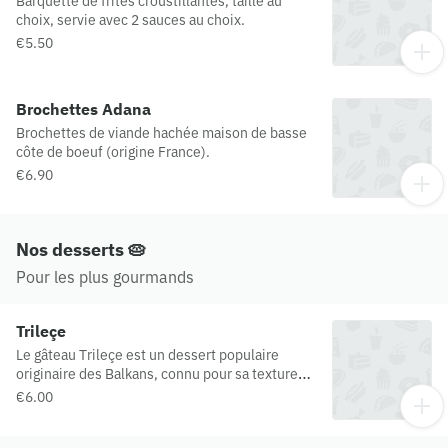
Barquette de frites croustillantes, taille au
choix, servie avec 2 sauces au choix.
€5.50
Brochettes Adana
Brochettes de viande hachée maison de basse
côte de boeuf (origine France).
€6.90
Nos desserts 🥧
Pour les plus gourmands
Trileçe
Le gâteau Trileçe est un dessert populaire
originaire des Balkans, connu pour sa texture
ultra-moelleuse et son goût irrésistiblement
€6.00
crémeux. Ce délice est composé d'un gâteau
éponge imbibé d'un mélange de trois laits (d'où