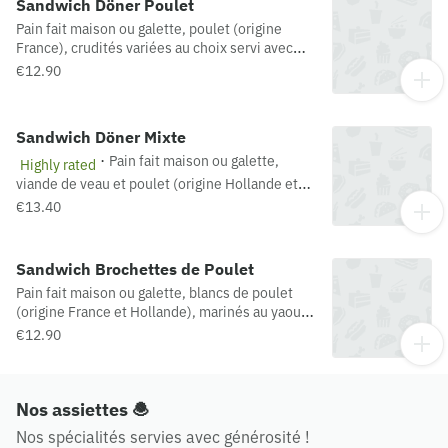
Sandwich Döner Poulet
Pain fait maison ou galette, poulet (origine
France), crudités variées au choix servi avec
frites et sauce au choix.
€12.90
Sandwich Döner Mixte
·
Pain fait maison ou galette,
Highly rated
viande de veau et poulet (origine Hollande et
France), crudités variées au choix servi avec
€13.40
frites et sauce au choix
Sandwich Brochettes de Poulet
Pain fait maison ou galette, blancs de poulet
(origine France et Hollande), marinés au yaourt
et tomates aux épices, crudités variées au
€12.90
choix servi avec frites et sauce au choix.
Nos assiettes 🧆
Nos spécialités servies avec générosité !