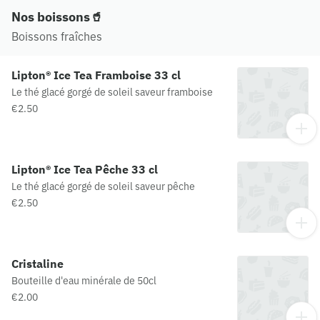
son nom Trileçe, qui signifie "trois laits" en
turc) : lait concentré, lait évaporé et crème.
Nos boissons🥤
Boissons fraîches
Lipton® Ice Tea Framboise 33 cl
Le thé glacé gorgé de soleil saveur framboise
€2.50
Lipton® Ice Tea Pêche 33 cl
Le thé glacé gorgé de soleil saveur pêche
€2.50
Cristaline
Bouteille d'eau minérale de 50cl
€2.00