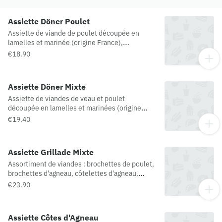
Assiette Döner Poulet
Assiette de viande de poulet découpée en
lamelles et marinée (origine France),
accompagnement au choix et sauce au choix.
€18.90
Assiette Döner Mixte
Assiette de viandes de veau et poulet
découpée en lamelles et marinées (origine
France, Belgique et Hollande),
€19.40
accompagnement au choix et sauce au choix.
Assiette Grillade Mixte
Assortiment de viandes : brochettes de poulet,
brochettes d'agneau, côtelettes d'agneau,
boulettes de viande hachée maison, viande de
€23.90
kebab, accompagnement au choix et sauce au
choix.
Assiette Côtes d'Agneau