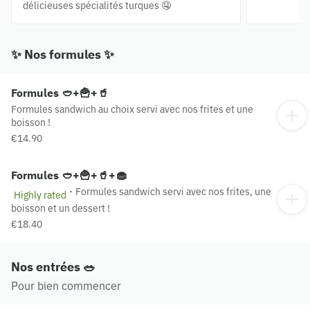
délicieuses spécialités turques 🤤
✨ Nos formules ✨
Formules 🥙+🍟+🥤
Formules sandwich au choix servi avec nos frites et une
boisson !
€14.90
Formules 🥙+🍟+🥤+🧁
·
Formules sandwich servi avec nos frites, une
Highly rated
boisson et un dessert !
€18.40
Nos entrées 🥗
Pour bien commencer