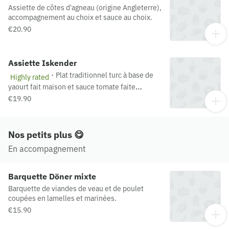
Assiette de côtes d'agneau (origine Angleterre),
accompagnement au choix et sauce au choix.
€20.90
Assiette Iskender
·
Plat traditionnel turc à base de
Highly rated
yaourt fait maison et sauce tomate faite
maison, viande Döner de veau coupée en
€19.90
lamelles et marinée et accompagnement aux
choix.
Nos petits plus 😋
En accompagnement
Barquette Döner mixte
Barquette de viandes de veau et de poulet
coupées en lamelles et marinées.
€15.90