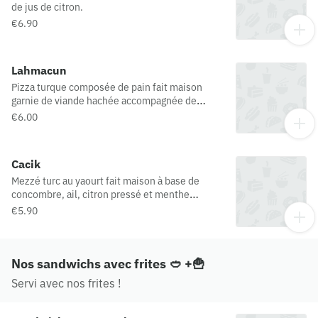
de jus de citron.
€6.90
Lahmacun
Pizza turque composée de pain fait maison
garnie de viande hachée accompagnée de
tomates, poivrons et oignons finement
€6.00
découpés.
Cacik
Mezzé turc au yaourt fait maison à base de
concombre, ail, citron pressé et menthe
fraîche.
€5.90
Nos sandwichs avec frites 🥙 +🍟
Servi avec nos frites !