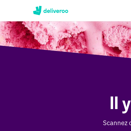
Il
Scannez c