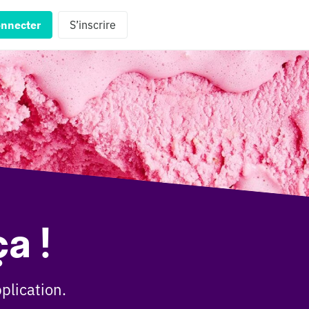
onnecter
S’inscrire
a !
plication.