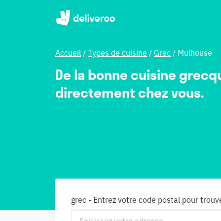
Accueil
/
Types de cuisine
/
Grec
/
Mulhouse
De la bonne cuisine grecq
directement chez vous.
grec - Entrez votre code postal pour trouv