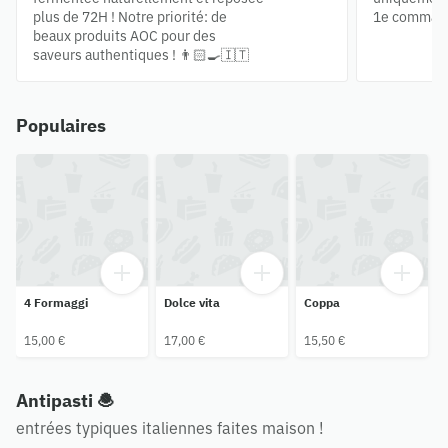
plus de 72H ! Notre priorité: de
1e command
beaux produits AOC pour des
saveurs authentiques ! 👨🏻‍🍳🇮🇹
Populaires
4 Formaggi
Dolce vita
Coppa
15,00 €
17,00 €
15,50 €
Antipasti 🧆
entrées typiques italiennes faites maison !