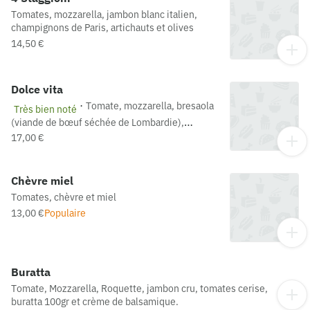
Tomates, mozzarella, jambon blanc italien,
champignons de Paris, artichauts et olives
14,50 €
Dolce vita
·
Tomate, mozzarella, bresaola
Très bien noté
(viande de bœuf séchée de Lombardie),
roquette, copeaux de parmesan, mozzarella di
17,00 €
buffala, tomates cerises et huile de truffe
Chèvre miel
Tomates, chèvre et miel
13,00 €
Populaire
Buratta
Tomate, Mozzarella, Roquette, jambon cru, tomates cerise,
buratta 100gr et crème de balsamique.