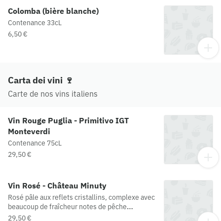
Colomba (bière blanche)
Contenance 33cL
6,50 €
Carta dei vini 🍷
Carte de nos vins italiens
Vin Rouge Puglia - Primitivo IGT
Monteverdi
Contenance 75cL
29,50 €
Vin Rosé - Château Minuty
Rosé pâle aux reflets cristallins, complexe avec
beaucoup de fraîcheur notes de pêche
blanches et pamplemousse rose
29,50 €