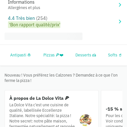
Informations
Allergènes et plus
4.4 Très bien
(254)
'Bon rapport qualité/prix'
Antipasti 🧆
Pizzas 🍕❤️
Desserts 🍰
Softs 🥤
Nouveau ! Vous préférez les Calzones ? Demandez à ce que l'on
ferme la pizza !
À propos de La Dolce Vita 🍕
La Dolce Vita c'est une cuisine de
-15 % sur
qualité, labellisée Eccellenze
Italiane. Notre spécialité: la pizza !
Pour les co
Notre secret: notre pâte maison,
Voir conditi
fermentée naturellement et reposée
uniquement 