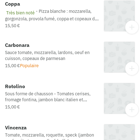
Coppa
·
Pizza blanche : mozzarella,
Très bien noté
gorgonzola, provola fumé, coppa et copeaux de
parmesan
15,50 €
Carbonara
Sauce tomate, mozzarella, lardons, oeuf en
cuisson, copeaux de parmesan
15,00 €
Populaire
Rotolino
Sous forme de chausson - Tomates cerises,
fromage fontina, jambon blanc italien et
roquette
15,00 €
Vincenza
Tomate, mozzarella, roquette, speck (jambon