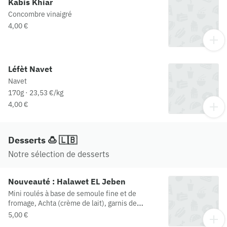
Kabis Khiar
Concombre vinaigré
4,00 €
Léfèt Navet
Navet
170g · 23,53 €/kg
4,00 €
Desserts 🍮 🇱🇧
Notre sélection de desserts
Nouveauté : Halawet EL Jeben
Mini roulés à base de semoule fine et de
fromage, Achta (crème de lait), garnis de
pistaches moulus et arrosés d'un sirop
5,00 €
aromatisé à la fleur d'oranger