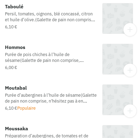
Taboulé
Persil, tomates, oignons, blé concassé, citron
et huile d’olive.(Galette de pain non comprise,
n'hésitez pas à en ajouter si vous souhaitez
6,10 €
accompagner votre plat)
Hommos
Purée de pois chiches à l’huile de
sésame(Galette de pain non comprise,
n'hésitez pas à en ajouter si vous souhaitez
6,00 €
accompagner votre plat)
Moutabal
Purée d’aubergines à l’huile de sésame(Galette
de pain non comprise, n'hésitez pas à en
ajouter si vous souhaitez accompagner votre
6,10 €
Populaire
plat)
Moussaka
Préparation d’aubergines, de tomates et de