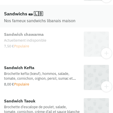
Sandwichs 🌯 🇱🇧
Nos fameux sandwichs libanais maison
Sandwich chawarma
Actuellement indisponible
7,50 €
Populaire
Sandwich Kefta
Brochette kefta (bœuf), hommos, salade,
tomate, cornichon, oignon, persil, sumac et
sauce blanche
8,00 €
Populaire
Sandwich Taouk
Brochette d'escalope de poulet, salade,
tomate, cornichon, crème d'ail et sauce blanche