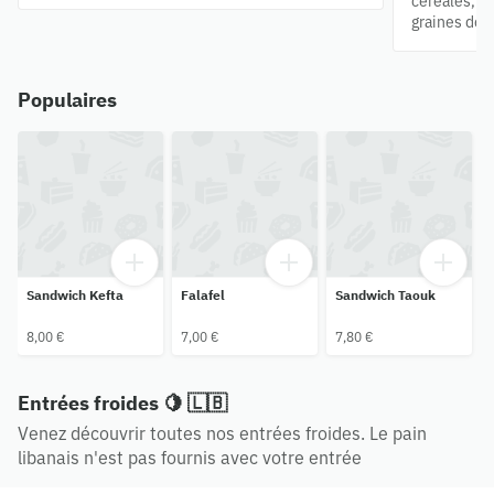
céréales, d
graines de 
Populaires
Sandwich Kefta
Falafel
Sandwich Taouk
8,00 €
7,00 €
7,80 €
Entrées froides 🍋 🇱🇧
Venez découvrir toutes nos entrées froides. Le pain
libanais n'est pas fournis avec votre entrée