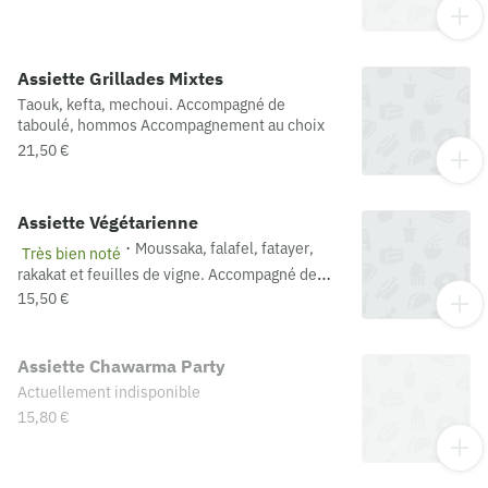
Assiette Grillades Mixtes
Taouk, kefta, mechoui. Accompagné de
taboulé, hommos Accompagnement au choix
21,50 €
Assiette Végétarienne
·
Moussaka, falafel, fatayer,
Très bien noté
rakakat et feuilles de vigne. Accompagné de
taboulé et hommos. Accompagnement au choix
15,50 €
Assiette Chawarma Party
Actuellement indisponible
15,80 €