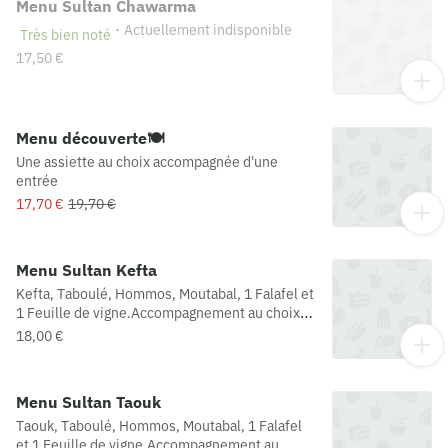
Menu Sultan Chawarma
·
Actuellement indisponible
Très bien noté
17,50 €
Menu découverte🍽
Une assiette au choix accompagnée d'une
entrée
17,70 €
19,70 €
Menu Sultan Kefta
Kefta, Taboulé, Hommos, Moutabal, 1 Falafel et
1 Feuille de vigne.Accompagnement au choix, 1
Galette de pain comprise
18,00 €
Menu Sultan Taouk
Taouk, Taboulé, Hommos, Moutabal, 1 Falafel
et 1 Feuille de vigne.Accompagnement au