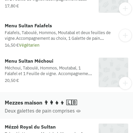
choix, 1 Galette de pain comprise
17,80 €
Menu Sultan Falafels
Falafels, Taboulé, Hommos, Moutabal et deux feuilles de
vigne.Accompagnement au choix, 1 Galette de pain
comprise
16,50 €
Végétarien
Menu Sultan Méchoui
Méchoui, Taboulé, Hommos, Moutabal, 1
Falafel et 1 Feuille de vigne. Accompagnement
au choix, 1 Galette de pain comprise
20,50 €
Mezzes maison 👨‍👩‍👧‍👦 🇱🇧
Deux galettes de pain comprises 🫓
Mézzé Royal du Sultan