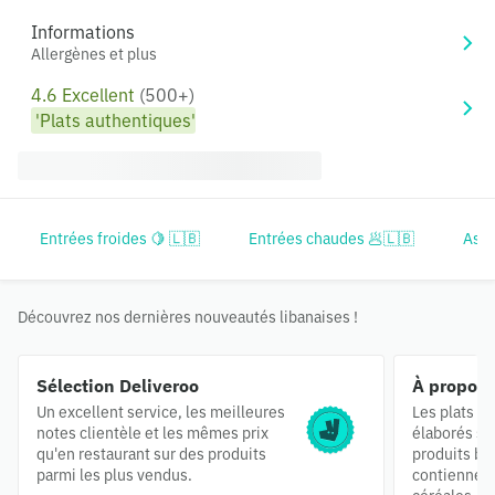
Informations
Allergènes et plus
4.6 Excellent
(500+)
'Plats authentiques'
Entrées froides 🍋 🇱🇧
Entrées chaudes 🥟🇱🇧
Découvrez nos dernières nouveautés libanaises !
Sélection Deliveroo
À propos 
Un excellent service, les meilleures
Les plats "F
notes clientèle et les mêmes prix
élaborés sur
qu'en restaurant sur des produits
produits br
parmi les plus vendus.
contiennent