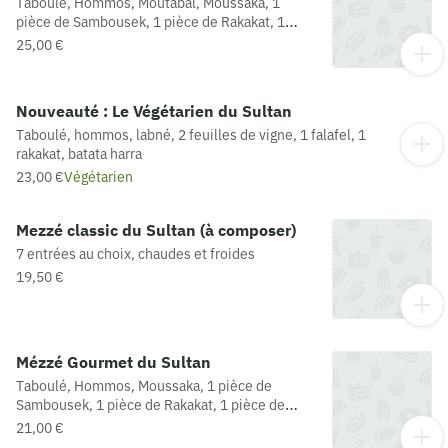
Taboulé, Hommos, Moutabal, Moussaka, 1
pièce de Sambousek, 1 pièce de Rakakat, 1
pièce de Fatayer, 1 pièce de Falafel, poulet et
25,00 €
kefta.N'hésitez pas à ajouter un
accompagnement ! (blé/frites)
Nouveauté : Le Végétarien du Sultan
Taboulé, hommos, labné, 2 feuilles de vigne, 1 falafel, 1
rakakat, batata harra
23,00 €
Végétarien
Mezzé classic du Sultan (à composer)
7 entrées au choix, chaudes et froides
19,50 €
Mézzé Gourmet du Sultan
Taboulé, Hommos, Moussaka, 1 pièce de
Sambousek, 1 pièce de Rakakat, 1 pièce de
Falafel, poulet et kefta.N'hésitez pas à ajouter
21,00 €
un accompagnement ! (blé/frites)