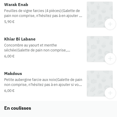
Warak Enab
Feuilles de vigne farcies (4 pièces)(Galette de
pain non comprise, n'hésitez pas à en ajouter si
vous souhaitez accompagner votre plat)
5,90 €
Khiar Bi Labane
Concombre au yaourt et menthe
séchée(Galette de pain non comprise,
n'hésitez pas à en ajouter si vous souhaitez
6,00 €
accompagner votre plat)
Makdous
Petite aubergine farcie aux noix(Galette de pain
non comprise, n'hésitez pas à en ajouter si vous
souhaitez accompagner votre plat)
6,00 €
En coulisses