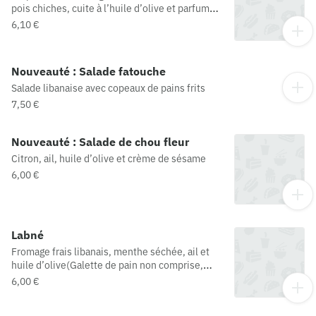
pois chiches, cuite à l’huile d’olive et parfumée
aux épices du Liban(Galette de pain non
6,10 €
comprise, n'hésitez pas à en ajouter si vous
souhaitez accompagner votre plat)
Nouveauté : Salade fatouche
Salade libanaise avec copeaux de pains frits
7,50 €
Nouveauté : Salade de chou fleur
Citron, ail, huile d’olive et crème de sésame
6,00 €
Labné
Fromage frais libanais, menthe séchée, ail et
huile d’olive(Galette de pain non comprise,
n'hésitez pas à en ajouter si vous souhaitez
6,00 €
accompagner votre plat)