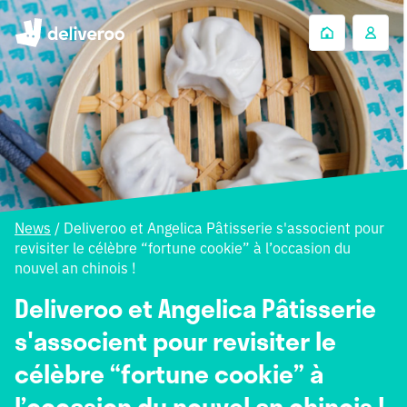
News
/
Deliveroo et Angelica Pâtisserie s'associent pour
revisiter le célèbre “fortune cookie” à l’occasion du
nouvel an chinois !
Deliveroo et Angelica Pâtisserie
s'associent pour revisiter le
célèbre “fortune cookie” à
l’occasion du nouvel an chinois !