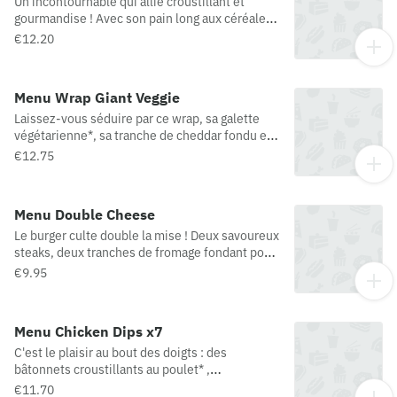
Un incontournable qui allie croustillant et
possible : France / Espagne / Pologne)
gourmandise ! Avec son pain long aux céréales,
un délicieux filet de poisson blanc pané* et sa
€12.20
fameuse sauce tartare. *Préparation de poisson
pané
Menu Wrap Giant Veggie
Laissez-vous séduire par ce wrap, sa galette
végétarienne*, sa tranche de cheddar fondu et
ses dés d’oignon... Sans oublier bien sûr,
€12.75
l'incontournable sauce Giant ! Tout ça dans une
tortilla de farine de blé tendre.
Menu Double Cheese
Le burger culte double la mise ! Deux savoureux
steaks, deux tranches de fromage fondant pour
deux fois plus de plaisir à chaque bouchée…
€9.95
Irrésistible, tout simplement !(Origine viande
bovine possible : France / Espagne / Pologne)
Menu Chicken Dips x7
C'est le plaisir au bout des doigts : des
bâtonnets croustillants au poulet* ,
accompagnés de la sauce de votre choix.
€11.70