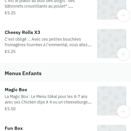
C'est le plaisir au bout des doigts : des
bâtonnets croustillants au poulet* ,
accompagnés de la sauce de votre choix
€5.25
*préparation panée au poulet
Cheesy Rolls X3
C’est obligé … Avec ces petites bouchées
fromagères fourrées à l’emmental, vous allez
garder le sourire ! On parie ? Rolls = Rouleaux
€5.25
Menus Enfants
Magic Box
La Magic Box : Le Menu Idéal pour les 4-7 ans
avec ses Chicken dips X 4 ou un cheeseburger,
un accompagnement au choix, une boisson
€5.50
20cl, une Gourde Andros Pomme Bio ou un mini
Yop Goût framboise et surtout son cadeau du
moment
Fun Box