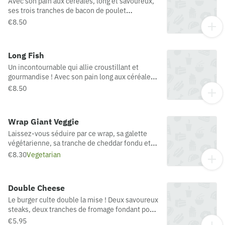
Avec son pain aux céréales, long et savoureux,
ses trois tranches de bacon de poulet
croustillant, ses deux steaks hachés 100 % pur
€8.50
bœuf, 2 tranches de cheddar et de fromage
fondu, le tout avec la fameuse sauce goût fumé
: c’est le préféré des amateurs de bacon*. *
Long Fish
Bacon de poulet (Origine viande bovine
Un incontournable qui allie croustillant et
possible : France / Espagne / Pologne)
gourmandise ! Avec son pain long aux céréales,
un délicieux filet de poisson blanc pané* et sa
€8.50
fameuse sauce tartare. *Préparation de poisson
pané
Wrap Giant Veggie
Laissez-vous séduire par ce wrap, sa galette
végétarienne, sa tranche de cheddar fondu et
ses dés d’oignon...Sans oublier bien sûr,
€8.30
Vegetarian
l'incontournable sauce Giant ! Tout ça dans une
tortilla de farine de blé tendre.
Double Cheese
Le burger culte double la mise ! Deux savoureux
steaks, deux tranches de fromage fondant pour
deux fois plus de plaisir à chaque bouchée…
€5.95