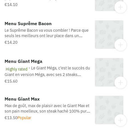
bon pain parsemé de céréales, sa spécialité
€14.10
panée au poulet croustillante, ses oignons
croustillants et sa sauce piquante au piment de
cayenne.
Menu Suprême Bacon
Le Suprême Bacon va vous combler ! Parce que
seuls les meilleurs ont leur place dans un
Suprême, les ingrédients les plus convoités
€14.20
sont réunis dans cette recette. (Origine viande
bovine : France)
Menu Giant Mega
·
Le Giant Méga, c'est le succès du
Highly rated
Giant en version Méga, avec ses 2 steaks
hachés beaucoup plus épais, et sa fameuse
€15.60
sauce Giant secrète. Prêt à goûter au mythe en
version Méga? (Origine viande bovine possible :
France / Pologne)
Menu Giant Max
Max de goût, max de plaisir avec le Giant Max et
son pain moelleux, son steak haché 100% pur
bœuf, sa sauce Giant iconique, sa tranche de
€13.50
Popular
cheddar, ses dés d’oignons et sa scarole
fraîche. (Origine viande bovine possible :