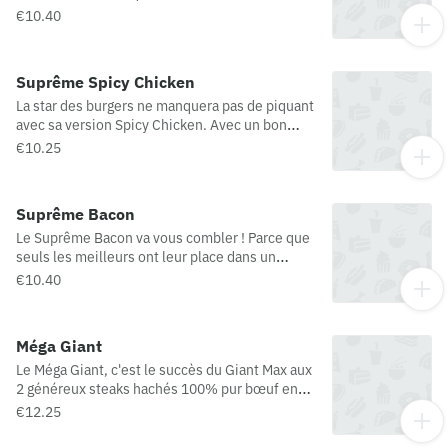
leur place dans un Suprême, les ingrédients les
€10.40
plus convoités sont réunis dans cette recette.
(Origine viande bovine : France)
Suprême Spicy Chicken
La star des burgers ne manquera pas de piquant
avec sa version Spicy Chicken. Avec un bon
pain parsemé de céréales, sa spécialité panée
€10.25
au poulet croustillante, ses oignons
croustillants et sa sauce piquante au piment de
cayenne.
Suprême Bacon
Le Suprême Bacon va vous combler ! Parce que
seuls les meilleurs ont leur place dans un
Suprême, les ingrédients les plus convoités
€10.40
sont réunis dans cette recette. (Origine viande
bovine : France)
Méga Giant
Le Méga Giant, c'est le succès du Giant Max aux
2 généreux steaks hachés 100% pur bœuf en
version Méga ! (Origine viande bovine possible :
€12.25
France / Pologne)