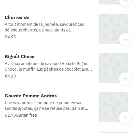
du sucre.
Churros x5
À tout moment de la journée, savourez ces
délicieux churros, de succulents et
croustillants beignets à déguster chauds avec
€4.95
du sucre.
Bigoût Choco
Avis aux amateurs de saveurs! Voici le Bigoût
Choco, le muffin aux pépites de chocolat avec
un fourrage au chocolat et aux noisettes.
€4.10
Produit décongelé
Gourde Pomme Andros
Une savoureuse compote de pommes sans
sucres ajoutés, çà ne se refuse pas. Sain et
délicieux, ce dessert peu calorique se déguste
€2.70
Gluten free
aussi bien assis que debout