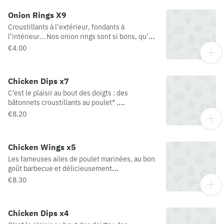
Onion Rings X9
Croustillants à l’extérieur, fondants à
l’intérieur… Nos onion rings sont si bons, qu’on
les avale tout rond !
€4.00
Chicken Dips x7
C'est le plaisir au bout des doigts : des
bâtonnets croustillants au poulet* ,
accompagnés de la sauce de votre choix
€8.20
*préparation panée au poulet
Chicken Wings x5
Les fameuses ailes de poulet marinées, au bon
goût barbecue et délicieusement
croustillantes.
€8.30
Chicken Dips x4