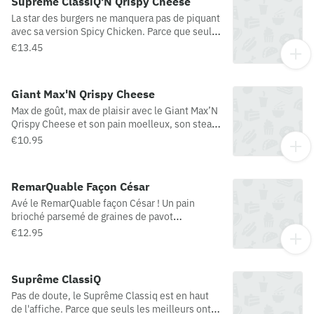
Suprême ClassiQ'N Qrispy Cheese
bovine : France)
La star des burgers ne manquera pas de piquant
avec sa version Spicy Chicken. Parce que seuls
les meilleurs ont leur place dans un Suprême,
€13.45
les ingrédients les plus convoités sont réunis
dans cette recette. Cerise sur le burger : un
palet de fromage fondant au cœur, croustillant
Giant Max'N Qrispy Cheese
à l’extérieur !
Max de goût, max de plaisir avec le Giant Max’N
Qrispy Cheese et son pain moelleux, son steak
haché 100% pur bœuf, sa sauce Giant iconique,
€10.95
sa tranche de cheddar, ses dés d’oignons et sa
scarole fraîche. Cerise sur le burger : un palet
de fromage fondant au cœur, croustillant à
RemarQuable Façon César
l’extérieur ! (Origine viande bovine possible :
Avé le RemarQuable façon César ! Un pain
France/Epagne/Pologne) Qrispy Cheese = palet
brioché parsemé de graines de pavot
de fromage fondant dans un enrobage
accompagné d’un savoureux filet de poulet
croustillant
€12.95
entier enrobé d’une panure croustillante, un
assortiment de salades scarole et roquette, des
copeaux et pépites croustillantes de fromage
Suprême ClassiQ
italien avec pour sublimer le tout, une sauce
Pas de doute, le Suprême Classiq est en haut
Chef César Signature. Cet été, il mérite tous les
de l'affiche. Parce que seuls les meilleurs ont
lauriers !