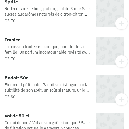
Sprite
Redécouvrez le bon goût original de Sprite Sans
sucres aux arômes naturels de citron-citron
vert
€3.70
Tropico
La boisson fruitée et iconique, pour toute la
famille. Un parfum incontournable revisité avec
une touche de kiwi pour encore plus
€3.70
d’exotisme.
Badoit 50cl
Finement pétillante, Badoit se distingue par la
subtilité de son goût, un goût signature, unique,
délicat et fin. Ses fines bulles empreintes de
€3.80
légèreté et son goût délicat vous accompagnent
au quotidien !
Volvic 50 cl
Ce qui donne à Volvic son goût si unique ? 5 ans
de filtration naturelle à travers 6 couches