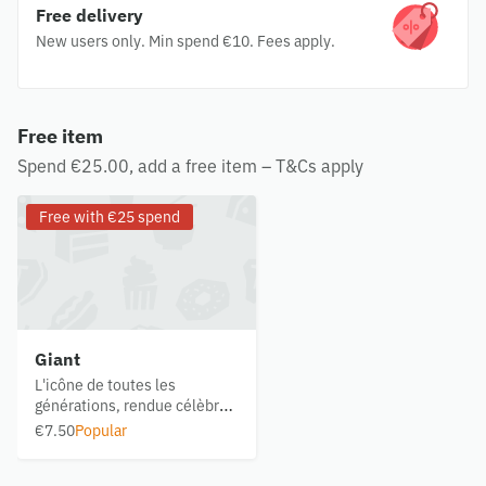
Free delivery
New users only. Min spend €10. Fees apply.
Free item
Spend €25.00, add a free item – T&Cs apply
Free with €25 spend
Giant
L'icône de toutes les
générations, rendue célèbre à
sa sauce Giant inimitable. (
€7.50
Popular
Origine viande bovine
possibe: