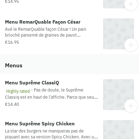
€14.95
Mini Sriracha ne manque pas de piquant ! *
Spicy = épicé
Menu RemarQuable Façon César
Avé le RemarQuable façon César ! Un pain
brioché parsemé de graines de pavot
accompagné d’un savoureux filet de poulet
€16.95
entier enrobé d’une panure croustillante, un
assortiment de salades scarole et roquette, des
copeaux et pépites croustillantes de fromage
italien avec pour sublimer le tout, une sauce
Menus
Chef César Signature. Cet été, il mérite tous les
lauriers !
Menu Suprême ClassiQ
·
Pas de doute, le Suprême
Highly rated
Classiq est en haut de l'affiche. Parce que seuls
les meilleurs ont leur place dans un Suprême,
€14.40
les ingrédients les plus convoités sont réunis
dans cette recette. (Origine viande bovine :
France)
Menu Suprême Spicy Chicken
La star des burgers ne manqueras pas de
piquant avec sa version Spicy Chicken. Avec un