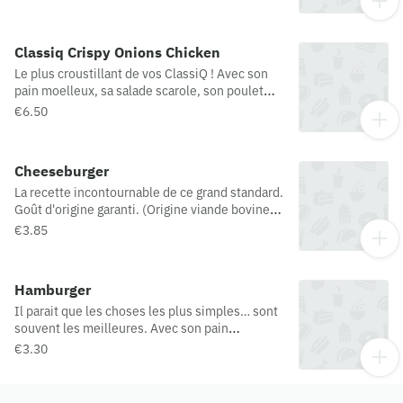
Irrésistible, tout simplement !(Origine viande
bovine possible : France / Espagne / Pologne)
Classiq Crispy Onions Chicken
Le plus croustillant de vos ClassiQ ! Avec son
pain moelleux, sa salade scarole, son poulet
croustillant*, sa tranche de fromage fondu, ses
€6.50
oignons frits et sa sauce poivrée aux oignons,
Quick vous a concocté un ClassiQ… aux petits
oignons ! Chicken = poulet / Poulet =
Cheeseburger
préparation panée au poulet
La recette incontournable de ce grand standard.
Goût d'origine garanti. (Origine viande bovine
possible : France / Espagne / Pologne)
€3.85
Hamburger
Il parait que les choses les plus simples… sont
souvent les meilleures. Avec son pain
moelleux, son steak haché 100% pur bœuf, son
€3.30
duo ketchup-moutarde, ses cornichons et
oignons en dés… difficile de dire le contraire !
(Origine viande bovine possible : France /