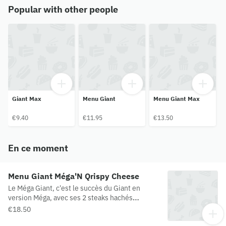
France/Espagne/Pologne
Popular with other people
Giant Max
Menu Giant
Menu Giant Max
€9.40
€11.95
€13.50
En ce moment
Menu Giant Méga'N Qrispy Cheese
Le Méga Giant, c'est le succès du Giant en
version Méga, avec ses 2 steaks hachés
beaucoup plus épais, et sa fameuse sauce
€18.50
Giant secrète. Prêt à goûter au mythe en