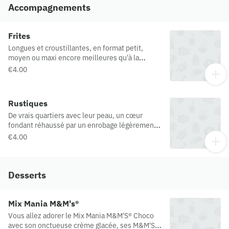
Espagne / Pologne)
Accompagnements
Frites
Longues et croustillantes, en format petit,
moyen ou maxi encore meilleures qu'à la
maison
€4.00
Rustiques
De vrais quartiers avec leur peau, un cœur
fondant réhaussé par un enrobage légèrement
épicé et aillé. Fondant à l'intérieur, croustillant
€4.00
à l'extérieur
Desserts
Mix Mania M&M's®
Vous allez adorer le Mix Mania M&M'S® Choco
avec son onctueuse crème glacée, ses M&M'S