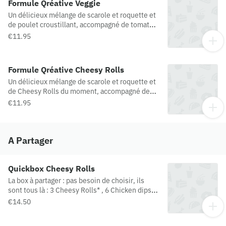
Formule Qréative Veggie
Un délicieux mélange de scarole et roquette et
de poulet croustillant, accompagné de tomates
cerise et d’oignons rouges, d'oignons frits, de
€11.95
fromage italien, d’un mix graines de courges, de
tournesol et de cranberries, nappé d’une sauce
au vinaigre balsamique ou au fromage blanc !
Formule Qréative Cheesy Rolls
Un délicieux mélange de scarole et roquette et
de Cheesy Rolls du moment, accompagné de
tomates cerise et d’oignons rouges, d'oignons
€11.95
frits, de fromage italien, d’un mix graines de
courges, de tournesol et de cranberries, nappé
d’une sauce au vinaigre balsamique ou au
fromage blanc !
A Partager
Quickbox Cheesy Rolls
La box à partager : pas besoin de choisir, ils
sont tous là : 3 Cheesy Rolls* , 6 Chicken dips**,
6 chicken Wings***, le tout accompagné de 2
€14.50
sauces au choix.