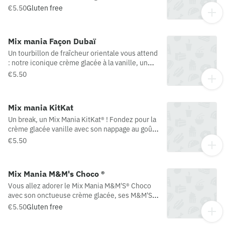
et son nappage au chocolat. Il n'y a plus une
€5.50
Gluten free
minute à perdre. M&M's® une marque déposée
par © MARS
Mix mania Façon Dubaï
Un tourbillon de fraîcheur orientale vous attend
: notre iconique crème glacée à la vanille, un
double nappage chocolat & pistache et un
€5.50
nuage de cheveux d’ange… à faire craquer tous
les palais !
Mix mania KitKat
Un break, un Mix Mania KitKat® ! Fondez pour la
crème glacée vanille avec son nappage au goût
chocolaté délicieusement mythique et ses
€5.50
éclats de gaufrette croustillante, partiellement
recouverts de chocolat au lait !
Mix Mania M&M's Choco ®
Vous allez adorer le Mix Mania M&M'S® Choco
avec son onctueuse crème glacée, ses M&M'S
et son nappage au chocolat. Il n'y a plus une
€5.50
Gluten free
minute à perdre. M&M's® une marque déposée
par © MARS