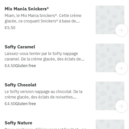
Mix Mania Snickers®
Miam, le Mix Mania Snickers®. Cette crème
glacée, ce croquant Snickers® à base de
cacahuètes et ce nappage au chocolat.
€5.50
SNICKERS® est une marque déposée par ©
MARS 2016
Softy Caramel
Laissez-vous tenter par le Softy nappage
caramel. De la crème glacée, des éclats de
noisettes caramélisées et un généreux nappage
€4.50
Gluten free
au caramel au beurre salé pour encore plus de
plaisir
Softy Chocolat
Le Softy version nappage au chocolat. De la
crème glacée, des éclats de noisettes
caramélisées, un généreux nappage au
€4.50
Gluten free
chocolat…. Ça promet.
Softy Nature