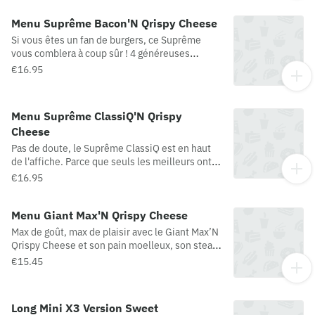
version Méga ? Cerise sur le burger : un palet de
fromage fondant au cœur, croustillant à
Menu Suprême Bacon'N Qrispy Cheese
l’extérieur ! (Origine viande bovine possible :
Si vous êtes un fan de burgers, ce Suprême
France / Pologne)
vous comblera à coup sûr ! 4 généreuses
tranches de bacon de poulet, un pain au levain
€16.95
de seigle, un steak haché 100% pur bœuf, une
salade gourmande et une tranche de cheddar
fondu, le tout relevé par de délicieux oignons
Menu Suprême ClassiQ'N Qrispy
frits croustillants et une sauce Suprême
Cheese
légèrement fumée. Cerise sur le burger : un
palet de fromage fondant au cœur, croustillant
Pas de doute, le Suprême ClassiQ est en haut
à l’extérieur ! (Origine viande bovine : France)
de l'affiche. Parce que seuls les meilleurs ont
leur place dans un Suprême, les ingrédients les
€16.95
plus convoités sont réunis dans cette recette.
Cerise sur le burger : un palet de fromage
Menu Giant Max'N Qrispy Cheese
fondant au cœur, croustillant à l’extérieur !
(Origine viande bovine : France)
Max de goût, max de plaisir avec le Giant Max’N
Qrispy Cheese et son pain moelleux, son steak
haché 100% pur bœuf, sa sauce Giant iconique,
€15.45
sa tranche de cheddar, ses dés d’oignons et sa
scarole fraîche. Cerise sur le burger : un palet
de fromage fondant au cœur, croustillant à
Long Mini X3 Version Sweet
l’extérieur ! (Origine viande bovine possible :