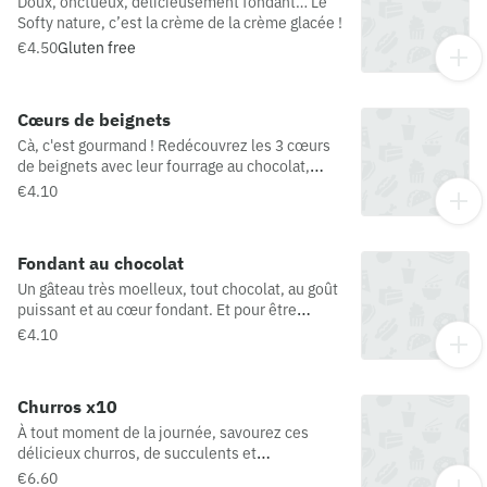
Doux, onctueux, délicieusement fondant… Le
Softy nature, c’est la crème de la crème glacée !
€4.50
Gluten free
Cœurs de beignets
Cà, c'est gourmand ! Redécouvrez les 3 cœurs
de beignets avec leur fourrage au chocolat,
fourrage aux noisettes et fourrage au chocolat
€4.10
blanc. Produit décongelé.
Fondant au chocolat
Un gâteau très moelleux, tout chocolat, au goût
puissant et au cœur fondant. Et pour être
encore plus gourmand, il est servi chaud.
€4.10
Produit décongelé.
Churros x10
À tout moment de la journée, savourez ces
délicieux churros, de succulents et
croustillants beignets à déguster chauds avec
€6.60