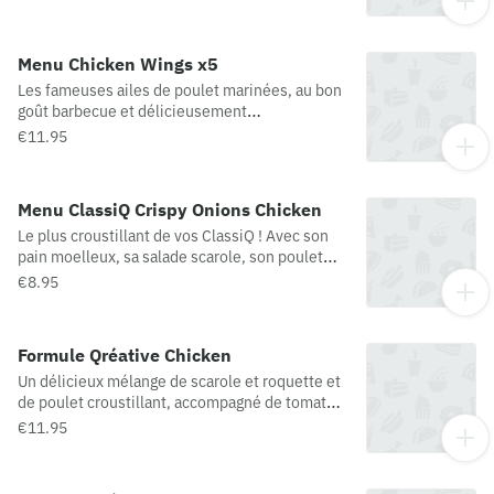
*préparation panée au poulet
Menu Chicken Wings x5
Les fameuses ailes de poulet marinées, au bon
goût barbecue et délicieusement
croustillantes.
€11.95
Menu ClassiQ Crispy Onions Chicken
Le plus croustillant de vos ClassiQ ! Avec son
pain moelleux, sa salade scarole, son poulet
croustillant*, sa tranche de fromage fondu, ses
€8.95
oignons frits et sa sauce poivrée aux oignons,
Quick vous a concocté un ClassiQ… aux petits
oignons ! Chicken = poulet / Poulet =
Formule Qréative Chicken
préparation panée au poulet
Un délicieux mélange de scarole et roquette et
de poulet croustillant, accompagné de tomates
cerise et d’oignons rouges, d'oignons frits, de
€11.95
fromage italien, d’un mix graines de courges, de
tournesol et de cranberries, nappé d’une sauce
au vinaigre balsamique ou au fromage blanc !