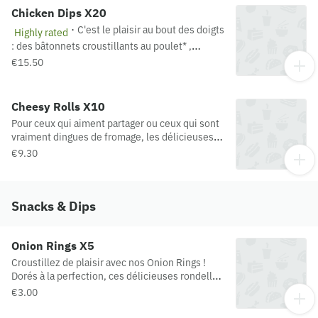
Chicken Dips X20
·
C'est le plaisir au bout des doigts
Highly rated
: des bâtonnets croustillants au poulet* ,
accompagnés de la sauce de votre choix
€15.50
*préparation panée au poulet
Cheesy Rolls X10
Pour ceux qui aiment partager ou ceux qui sont
vraiment dingues de fromage, les délicieuses
bouchées fromagères. Les fans de fromage n'en
€9.30
feront qu'une bouchée!
Snacks & Dips
Onion Rings X5
Croustillez de plaisir avec nos Onion Rings !
Dorés à la perfection, ces délicieuses rondelles
d’oignons croustillantes dévoilent un cœur
€3.00
d’oignon fondant pour une explosion de
saveurs à chaque bouchée.