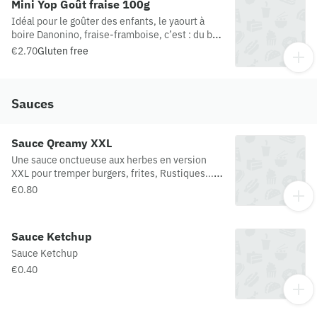
Mini Yop Goût fraise 100g
Idéal pour le goûter des enfants, le yaourt à
boire Danonino, fraise-framboise, c’est : du bon
lait, de bons fruits et du sucre…avec du Calcium
€2.70
Gluten free
& de la Vitamine D pour favoriser la croissance
des os des plus petits !
Sauces
Sauce Qreamy XXL
Une sauce onctueuse aux herbes en version
XXL pour tremper burgers, frites, Rustiques... *
Qreamy = sauce crémeuse
€0.80
Sauce Ketchup
Sauce Ketchup
€0.40