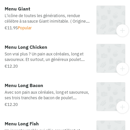
France/Epagne/Pologne)
Menu Giant
L'icône de toutes les générations, rendue
célèbre à sa sauce Giant inimitable. ( Origine
viande bovine possibe:
€11.95
Popular
France/Espagne/Pologne
Menu Long Chicken
Son vrai plus ? Un pain aux céréales, long et
savoureux. Et surtout, un généreux poulet
pané*, relevé par une sauce subtilement
€12.20
poivrée et une salade Iceberg croquante *
poulet pané = préparation panée au poulet
Menu Long Bacon
Avec son pain aux céréales, long et savoureux,
ses trois tranches de bacon de poulet
croustillant, ses deux steaks hachés 100 % pur
€12.20
bœuf, 2 tranches de cheddar et de fromage
fondu, le tout avec la fameuse sauce goût fumé
: c’est le préféré des amateurs de bacon*. *
Menu Long Fish
Bacon de poulet (Origine viande bovine