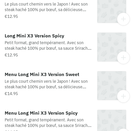
Le plus court chemin vers le Japon ! Avec son
France/Espagne/Pologne) Qrispy Cheese =
steak haché 100% pur bœuf, sa délicieuse
palet de fromage fondant dans un enrobage
sauce Teriyaki, ses oignons frits et sa salade
croustillant
€12.95
iceberg, le Long Mini Teriyaki vous embarque
dès la première bouchée ! * Sweet = doux
Long Mini X3 Version Spicy
Petit format, grand tempérament. Avec son
steak haché 100% pur bœuf, sa sauce Sriracha,
ses oignons frits et sa salade iceberg, le Long
€12.95
Mini Sriracha ne manque pas de piquant ! *
Spicy = épicé
Menu Long Mini X3 Version Sweet
Le plus court chemin vers le Japon ! Avec son
steak haché 100% pur bœuf, sa délicieuse
sauce Teriyaki, ses oignons frits et sa salade
€14.95
iceberg, le Long Mini Teriyaki vous embarque
dès la première bouchée ! * Sweet = doux
Menu Long Mini X3 Version Spicy
Petit format, grand tempérament. Avec son
steak haché 100% pur bœuf, sa sauce Sriracha,
ses oignons frits et sa salade iceberg, le Long