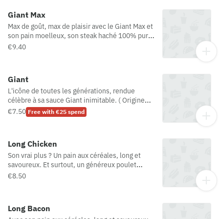
Giant Max
Max de goût, max de plaisir avec le Giant Max et
son pain moelleux, son steak haché 100% pur
bœuf, sa sauce Giant iconique, sa tranche de
€9.40
cheddar, ses dés d’oignons et sa scarole
fraîche. (Origine viande bovine possible :
France/Epagne/Pologne)
Giant
L'icône de toutes les générations, rendue
célèbre à sa sauce Giant inimitable. ( Origine
viande bovine possibe:
€7.50
Free with €25 spend
France/Espagne/Pologne
Long Chicken
Son vrai plus ? Un pain aux céréales, long et
savoureux. Et surtout, un généreux poulet
pané*, relevé par une sauce subtilement
€8.50
poivrée et une salade Iceberg croquante *
poulet pané = préparation panée au poulet
Long Bacon